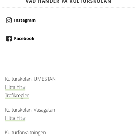
VAD HÄNDER PÅ KULTURSKOLAN
Instagram
Facebook
Kulturskolan, UMESTAN
Länk till annan webbplats, öppnas i nytt fönster.
Hitta hit
Trafikregler
Kulturskolan, Vasagatan
Länk till annan webbplats, öppnas i nytt fönster.
Hitta hit
Kulturförvaltningen