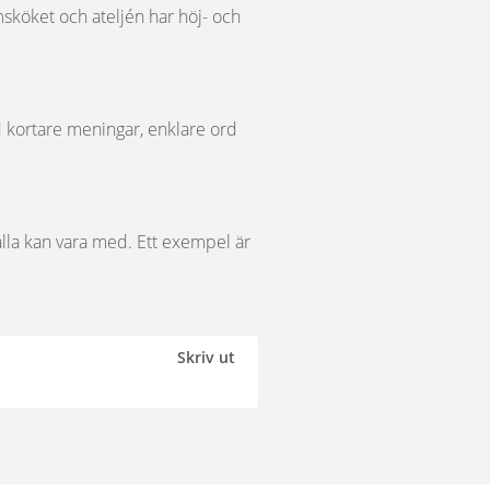
omsköket och ateljén har höj- och 
d kortare meningar, enklare ord 
t alla kan vara med. Ett exempel är 
Skriv ut