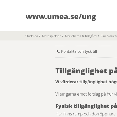
www.umea.se/ung
Startsida
/
Mötesplatser
/
Mariehems fritidsgård
/
Om Mariehe
Kontakta och tyck till
Tillgänglighet p
Vi värderar tillgänglighet hö
Vi tar gärna emot förslag på hur v
Fysisk tillgänglighet p
Här finns ramp och dörröppnare för