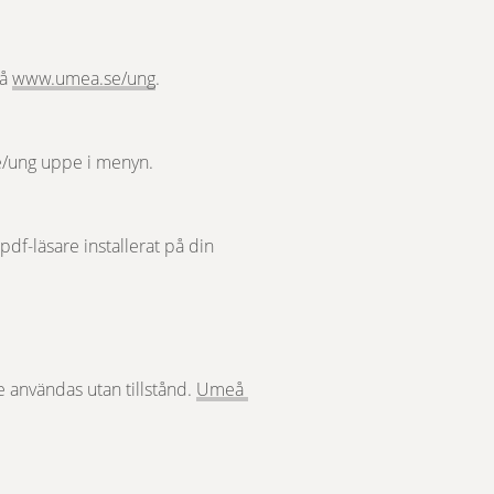
å 
www.umea.se/ung
.
e/ung uppe i menyn.
df-läsare installerat på din 
 användas utan tillstånd. 
Umeå 
tt fönster.