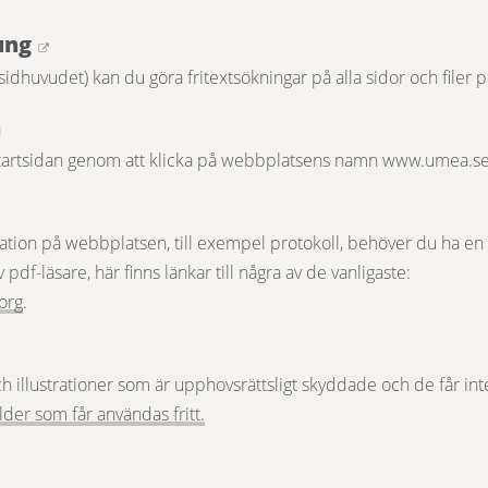
Länk till annan webbplats.
ung
dhuvudet) kan du göra fritextsökningar på alla sidor och filer p
n
l startsidan genom att klicka på webbplatsens namn www.umea.s
mation på webbplatsen, till exempel protokoll, behöver du ha en p
v pdf-läsare, här finns länkar till några av de vanligaste:
Länk till annan webbplats, öppnas i nytt fönster.
org
.
 illustrationer som är upphovsrättsligt skyddade och de får inte
Länk till annan webbplats, öppnas i ny
lder som får användas fritt.