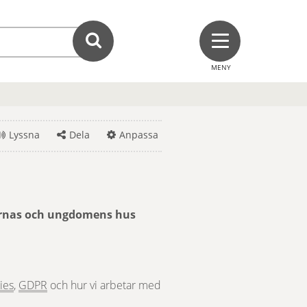
MENY
Lyssna
Dela
Anpassa
arnas och ungdomens hus 
Länk till annan webbplats, öppnas i nytt fönster.
Länk till annan webbplats, öppnas i nytt fönster.
ies
, 
GDPR
 och hur vi arbetar med 