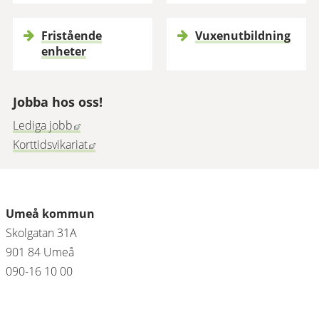
Fristående
Vuxenutbildning
enheter
Jobba hos oss!
Länk till annan webbplats, öppnas i nytt fönster.
Lediga jobb
Länk till annan webbplats, öppnas i nytt föns
Korttidsvikariat
Umeå kommun
Skolgatan 31A
901 84 Umeå 
090-16 10 00 