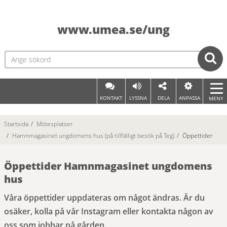
www.umea.se/ung
KONTAKT
LYSSNA
DELA
ANPASSA
MENY
Startsida
/
Mötesplatser
/
Hamnmagasinet ungdomens hus (på tillfälligt besök på Teg)
/
Öppettider
Öppettider Hamnmagasinet ungdomens 
hus
Våra öppettider uppdateras om något ändras. Är du 
osäker, kolla på vår Instagram eller kontakta någon av 
oss som jobbar på gården.