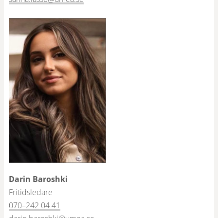
Darin Baroshki
Fritidsledare
070–242 04 41