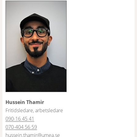
Hussein Thamir
Fritidsledare, arbetsledare
090-16 45 41
070-404 56 59
hussein.thamir@umea.se