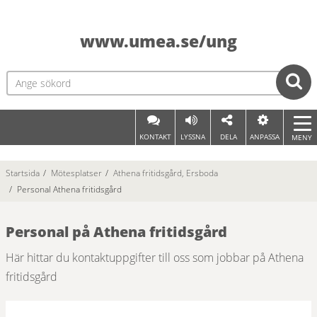
www.umea.se/ung
KONTAKT
LYSSNA
DELA
ANPASSA
MENY
Startsida
/
Mötesplatser
/
Athena fritidsgård, Ersboda
/
Personal Athena fritidsgård
Personal på Athena fritidsgård
Här hittar du kontaktuppgifter till oss som jobbar på Athena 
fritidsgård