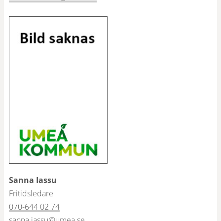
Sanna I
assu
Fritidsledare
070-644 02 74
sanna.iassu@umea.se