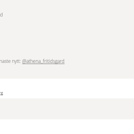
rd
Länk till annan webbplats, öppnas
aste nytt: 
@athena_fritidsgard
rg