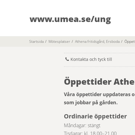
www.umea.se/ung
Startsida
/
Mötesplatser
/
Athena fritidsgård, Ersboda
/
Öppet
Kontakta och tyck till
Öppettider Athe
Våra öppettider uppdateras o
som jobbar på gården.
Ordinarie öppettider
Måndagar: stängt
Tisdagar: kl. 18.00–21.00