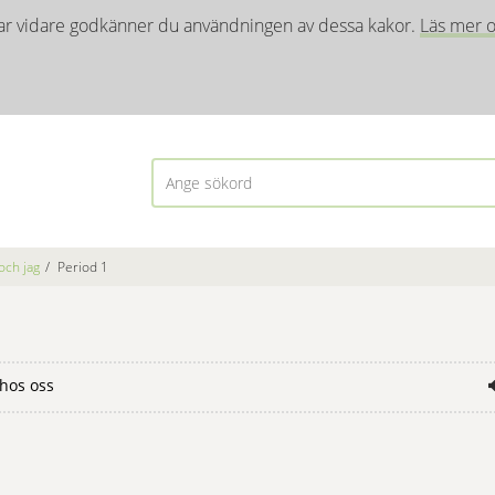
ar vidare godkänner du användningen av dessa kakor. 
Läs mer o
och jag
/
Period 1
hos oss