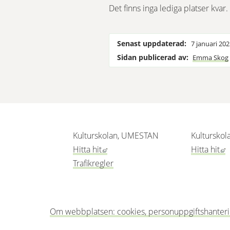
Det finns inga lediga platser kvar.
Senast uppdaterad:
7 januari 20
Sidan publicerad av:
Emma Skog
Kulturskolan, UMESTAN
Kulturskol
Länk till annan webbplats, öppnas i
L
Hitta hit
Hitta hit
Trafikregler
Om webbplatsen: cookies, personuppgiftshanterin