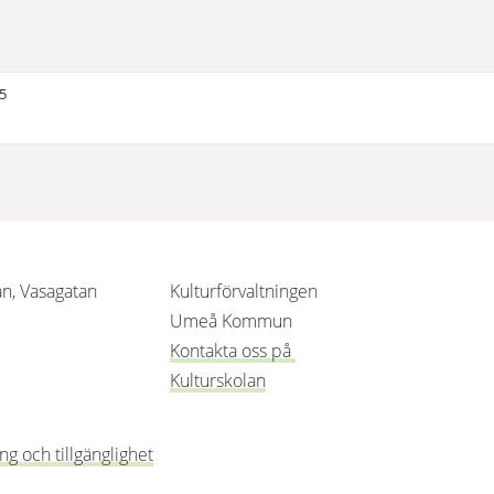
25
an, Vasagatan
Kulturförvaltningen
 nytt fönster.
änk till annan webbplats, öppnas i nytt fönster.
Umeå Kommun
Kontakta oss på 
Kulturskolan
g och tillgänglighet