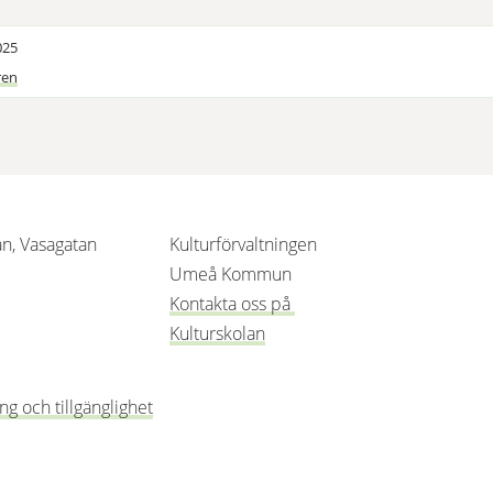
025
ren
an, Vasagatan
Kulturförvaltningen
 nytt fönster.
änk till annan webbplats, öppnas i nytt fönster.
Umeå Kommun
Kontakta oss på 
Kulturskolan
g och tillgänglighet