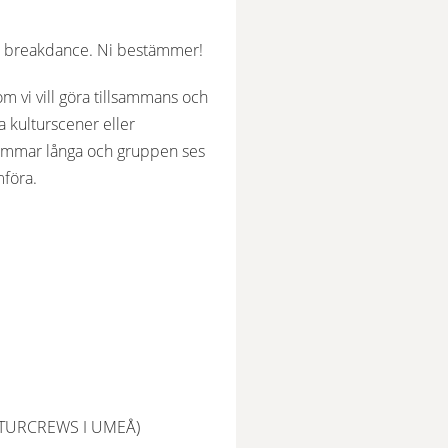
op i breakdance. Ni bestämmer!
 vi vill göra tillsammans och 
kulturscener eller 
 timmar långa och gruppen ses 
mföra.
KULTURCREWS I UMEÅ)