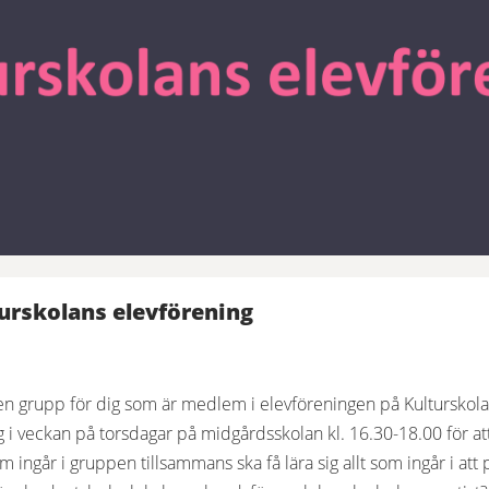
urskolans elevförening
n grupp för dig som är medlem i elevföreningen på Kulturskolan
ång i veckan på torsdagar på midgårdsskolan kl. 16.30-18.00 för a
m ingår i gruppen tillsammans ska få lära sig allt som ingår i at