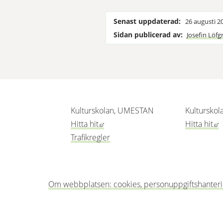
Senast uppdaterad:
26 augusti 2
Sidan publicerad av:
Josefin Löfg
Kulturskolan, UMESTAN
Kulturskol
Länk till annan webbplats, öppnas i
L
Hitta hit
Hitta hit
Trafikregler
Om webbplatsen: cookies, personuppgiftshanterin