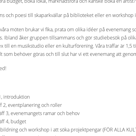
öra budget, boka lokal, marknadsföra och kanske boka en artist?
dans och poesi till skaparkvällar på biblioteket eller en worksh
 våra möten brukar vi fika, prata om olika idéer på evenemang som
 Ibland åker gruppen tillsammans och gör studiebesök på olika 
 till en musikstudio eller en kulturförening. Våra träffar är 1,5
llt som behöver göras och till slut har vi ett evenemang att geno
med!
1, introduktion
f 2, eventplanering och roller
äff 3, evenemangets ramar och behov
äff 4, budget
tbildning och workshop i att söka projektpengar (FÖR ALLA 