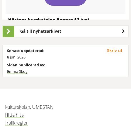
Höstens kurskatalog öppnar 11 juni
Höstens kurskatalog öppnar den 11 juni kl:18.00. Sommarens
Gå till nyhetsarkivet
katalog öppnar igen den 11 juni också.
Skriv ut
Senast uppdaterad:
8 juni 2026
Sidan publicerad av:
Emma Skog
Kulturskolan, UMESTAN
Länk till annan webbplats, öppnas i nytt fönster.
Hitta hit
Trafikregler