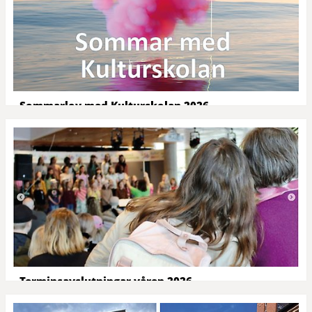
Sommarlov med Kulturskolan 2026
Under sommaren har vi flera olika aktiviteter runt om på
fritidshem och förskolor, men vi har också kurser och
workshops för barn och unga runt om i stan! Vissa...
Terminsavslutningar våren 2026
Vårterminen går mot sitt slut och det är dags för vårkonserter
och vernissage! Denna vår bjuder vi in till många olika uppspel