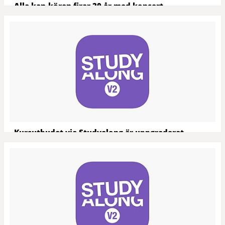
Alla kan-kören firar 20 år med konsert
Det är dags för fest. Alla kan-kören på Kulturskolan firar 20 år
och håller konsert i Hedlundakyrkan och alla är välkomna. – Vår
tanke med kören är att göra K...
Kursutbudet via Studyalong är uppgraderat
Vårt verksamhetssystem Studyalong har uppdateras för att bli
mer användarvänlig och lättnavigerad. Ladda ner den nya
appen!