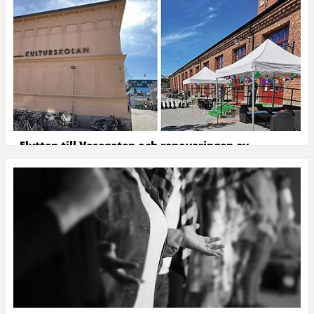
och avslut. Vissa är för nära och...
Flytten till Vasagatan och renoveringen av
Hamnmagasinet
Kulturskolan har under en längre tid haft behov av fler lokaler.
År 2024 beslutades det att Vasagatan 16 skulle bli
Kulturskolans nya hus och att Hamnmagasinet...