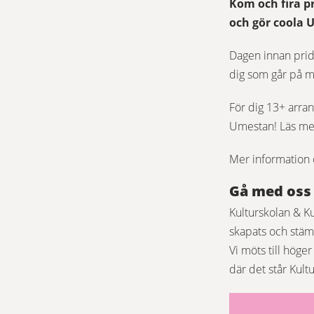
Kom och fira p
och gör coola U
Dagen innan prid
dig som går på me
För dig 13+ arra
Umestan! Läs mer
Mer information o
Gå med oss 
Kulturskolan & Ku
skapats och stä
Vi möts till höge
där det står Kult