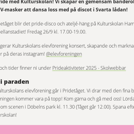
ride med Kulturskolan! Vi skapar en gemensam banderoll 
V-masker att dansa loss med på discot i Svarta lådan!
etåget blir det pride-disco och ateljé-häng på Kulturskolan Ham
llanstadiet! Fredag 26/9 kl. 17.00-19.00.
ngerar Kulturskolans elevförening konsert, skapande och markn
Länk till annan webbplat
 på deras instagram! 
@elevforeningen
Län
ch tider finner ni under 
Prideaktiviteter 2025 - Skolwebbar
i paraden
lturskolans elevförening går i Pridetåget. Vi drar med den fina 
mningen kommer vara på topp! Kom gärna och gå med oss! Lörda
r om scenen i Döbelns park kl. 11.30 (Tåget går 12.00). Spana eft
urskolan!