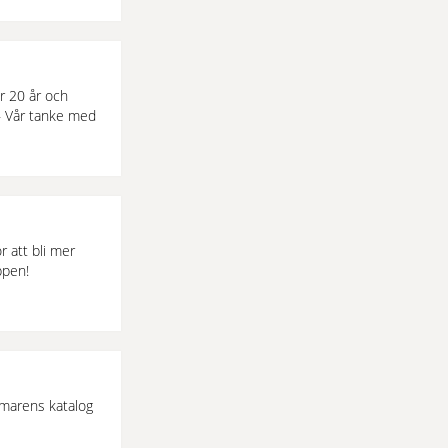
ar 20 år och
 – Vår tanke med
 att bli mer
ppen!
mmarens katalog