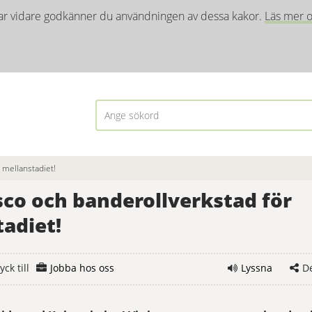
ar vidare godkänner du användningen av dessa kakor. 
Läs mer o
 mellanstadiet!
sco och banderollverkstad för 
adiet!
ck till
Jobba hos oss
Lyssna
D