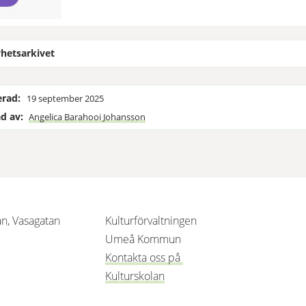
yhetsarkivet
erad:
19 september 2025
d av:
Angelica Barahooi Johansson
an, Vasagatan
Kulturförvaltningen
 nytt fönster.
änk till annan webbplats, öppnas i nytt fönster.
Umeå Kommun
Kontakta oss på 
Kulturskolan