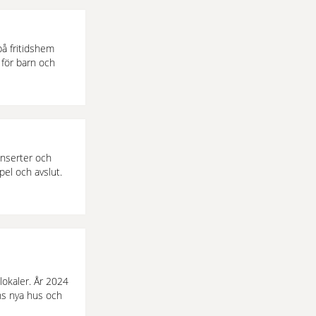
på fritidshem
 för barn och
onserter och
pel och avslut.
 lokaler. År 2024
ans nya hus och