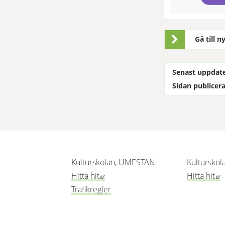
Gå till n
Senast uppdat
Sidan publicera
Kulturskolan, UMESTAN
Kulturskol
Länk till annan webbplats, öppnas i
L
Hitta hit
Hitta hit
Trafikregler