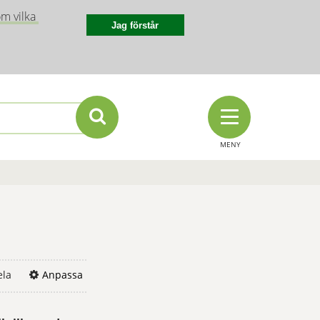
m vilka 
Jag förstår
MENY
ela
Anpassa