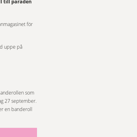
till paraden 
nmagasinet för 
ad uppe på 
s.
k till annan webbplats.
banderollen som 
g 27 september. 
er en banderoll 