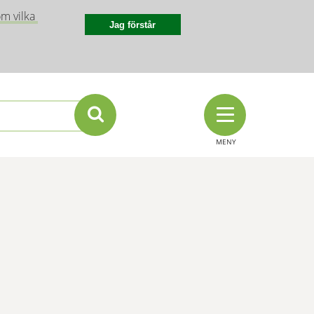
m vilka 
Jag förstår
MENY