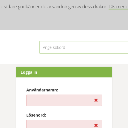
ar vidare godkänner du användningen av dessa kakor. 
Läs mer o
Logga in
Inloggning
Användarnamn:
Lösenord: